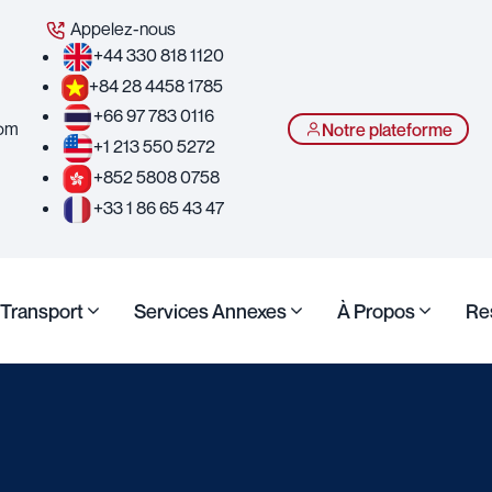
Appelez-nous
+44 330 818 1120
+84 28 4458 1785
+66 97 783 0116
com
Notre plateforme
+1 213 550 5272
+852 5808 0758
+33 1 86 65 43 47
Transport
Services Annexes
À Propos
Re